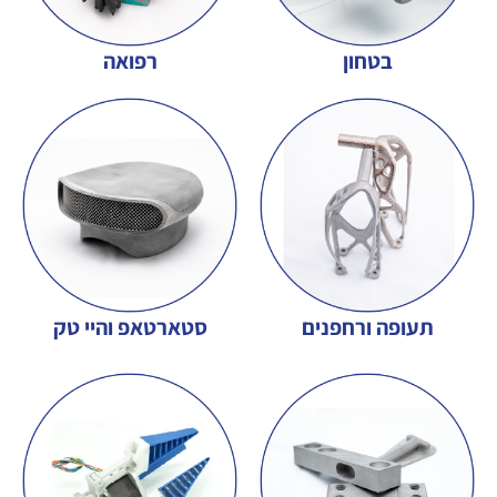
בטחון
רפואה
תעופה ורחפנים
סטארטאפ והיי טק