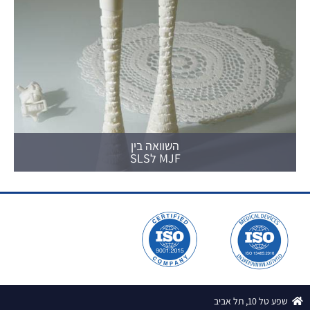
השוואה בין
MJF לSLS
שפע טל 10, תל אביב